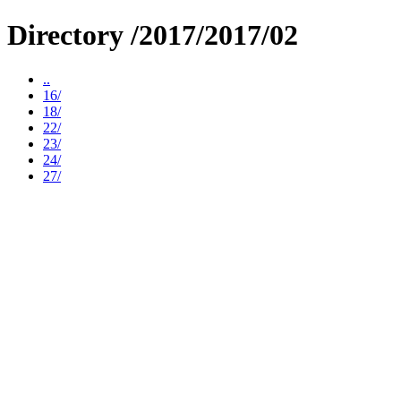
Directory /2017/2017/02
..
16/
18/
22/
23/
24/
27/